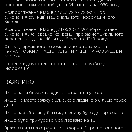
Європейська конвенція про захист прав людини і
основоположних свобод від 04 листопада 1950 року
Розпорядження КМУ від 17.03.22 № 228-р «Про
виконання функцій Національного інформаційного
бюро»
Розпорядження КМУ від 31.05.2022 № 434-р «Питання
виконання Женевської конвенції про захист цивільного
населення під час війни від 12 серпня 1949 року»
Статут Державного некомерційного товариства
«УКРАЇНСЬКИЙ НАЦІОНАЛЬНИЙ ЦЕНТР РОЗБУДОВИ
МИРУ»
Перелік відомостей, що становлять службову
інформацію
ВАЖЛИВО
Якщо ваша близька людина потрапила у полон
Якщо не маєте зв'язку з близькою людиною більше трьох
днів
Якщо вас або вашу близьку людину було депортовано
Якщо було примусово мобілізовано на ТОТ
Зразок заяви на отримання інформації про полоненого з