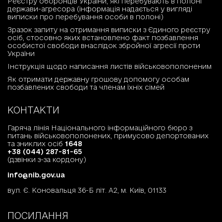
Реєстру оборонців України, які перебувають в полоні
держави-агресора (інформація надається у вигляді
виписки про перебування особи в полоні)
Зразок запиту на отримання виписки з Єдиного реєстру
осіб, стосовно яких встановлено факт позбавлення
особистої свободи внаслідок збройної агресії проти
України
Інструкція щодо написання листів військовополоненим
Як отримати державну грошову допомогу особам
позбавлених свободи та членам їхніх сімей
КОНТАКТИ
Гаряча лінія Національного інформаційного бюро з
питань військовополонених, примусово депортованих
та зниклих осіб
1648
+38 (044) 287-81-65
(дзвінки з-за кордону)
info@nib.gov.ua
вул. Є. Коновальця 36-Б літ. А2, м. Київ, 01133
ПОСИЛАННЯ