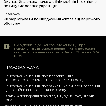
Окупаційна влада почала облік меблів і техніки в
покинутих оселях українців
05.08.2026
Як зафіксувати пошкодження житла від ворожого
обстрілу
Діє відповідно до Женевських конвенцій про
поводження з військовополоненими та про захист
цивільного населення під час війни від 12 серпня 1949
року
ПРАВОВА БАЗА
Женевська конвенція про поводження з
військовополоненими від 12 серпня 1949 року
Женевська конвенція про захист цивільного населення
під час війни від 12 серпня 1949 року
Загальна декларація прав людини, від 10 грудня 1948
року