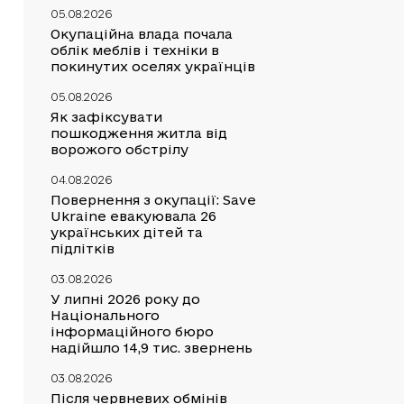
05.08.2026
Окупаційна влада почала
облік меблів і техніки в
покинутих оселях українців
05.08.2026
Як зафіксувати
пошкодження житла від
ворожого обстрілу
04.08.2026
Повернення з окупації: Save
Ukraine евакуювала 26
українських дітей та
підлітків
03.08.2026
У липні 2026 року до
Національного
інформаційного бюро
надійшло 14,9 тис. звернень
03.08.2026
Після червневих обмінів