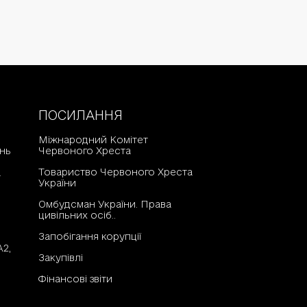
ПОСИЛАННЯ
Міжнародний Комітет
нь
Червоного Хреста
Товариство Червоного Хреста
а
України
Омбудсман України. Права
цивільних осіб..
Запобігання корупції
А2,
Закупівлі
Фінансові звіти