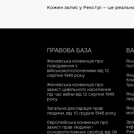
Кожен запис у Реєстрі — це реальна 
ПРАВОВА БАЗА
В
Женевська конвенція про
Якщ
поводження з
пот
військовополоненими від 12
Якщ
серпня 1949 року
бли
Женевська конвенція про
трь
захист цивільного населення
Якщ
під час війни від 12 серпня 1949
люд
року
Як
Загальна декларація прав
моб
людини, від 10 грудня 1948 року
Зра
Європейська конвенція про
інф
захист прав людини і
Реє
основоположних свобод від 04