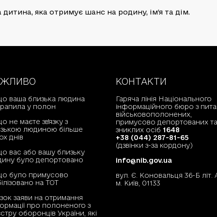
дитина, яка отримує шанс на родину, ім’я та дім.
АЖЛИВО
КОНТАКТИ
о ваша близька людина
Гаряча лінія Національного
рапила у полон
інформаційного бюро з пита
військовополонених,
о не маєте зв'язку з
примусово депортованих т
зькою людиною більше
зниклих осіб
1648
ох днів
+38 (044) 287-81-65
(дзвінки з-за кордону)
о вас або вашу близьку
ину було депортовано
info@nib.gov.ua
що було примусово
вул. Є. Коновальця 36-Б літ. 
ілізовано на ТОТ
м. Київ, 01133
зок заяви на отримання
ормації про полоненого з
стру оборонців України, які