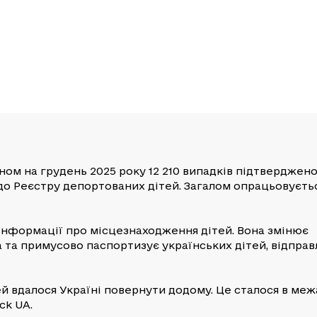
аном на грудень 2025 року 12 210 випадків підтверджен
до Реєстру депортованих дітей. Загалом опрацьовуєть
 інформації про місцезнаходження дітей. Вона змінює
 та примусово паспортизує українських дітей, відправ
ей вдалося Україні повернути додому. Це сталося в меж
ck UA.