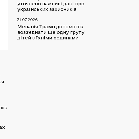
уточнено важливі дані про
українських захисників
31.07.2026
Меланія Трамп допомогла
возз’єднати ще одну групу
дітей з їхніми родинами
о
ся
ляє
ах