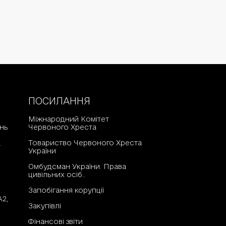
ПОСИЛАННЯ
Міжнародний Комітет
нь
Червоного Хреста
Товариство Червоного Хреста
а
України
Омбудсман України. Права
цивільних осіб..
Запобігання корупції
А2,
Закупівлі
Фінансові звіти