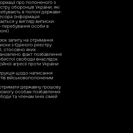
ормації про полоненого з
стру оборонців України, які
ебувають в полоні держави-
есора (інформація
ається у вигляді виписки
 перебування особи в
оні)
зок запиту на отримання
иски з Єдиного реєстру
б, стосовно яких
ановлено факт позбавлення
бистої свободи внаслідок
ойної агресії проти України
трукція щодо написання
тів військовополоненим
отримати державну грошову
омогу особам позбавлених
боди та членам їхніх сімей