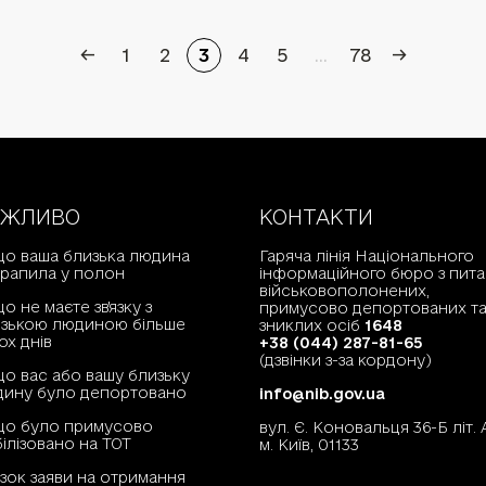
←
1
2
3
4
5
...
78
→
АЖЛИВО
КОНТАКТИ
о ваша близька людина
Гаряча лінія Національного
рапила у полон
інформаційного бюро з пита
військовополонених,
о не маєте зв'язку з
примусово депортованих т
зькою людиною більше
зниклих осіб
1648
ох днів
+38 (044) 287-81-65
(дзвінки з-за кордону)
о вас або вашу близьку
ину було депортовано
info@nib.gov.ua
що було примусово
вул. Є. Коновальця 36-Б літ. 
ілізовано на ТОТ
м. Київ, 01133
зок заяви на отримання