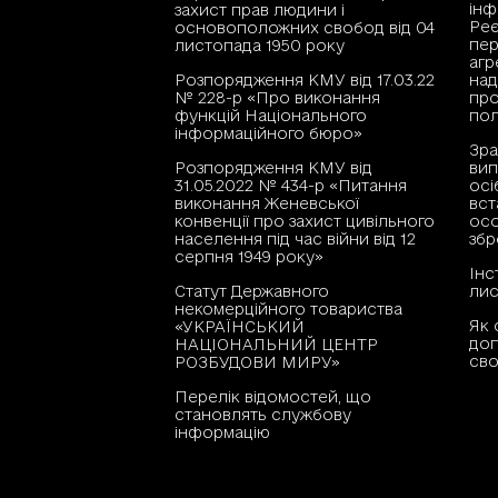
інф
захист прав людини і
Реє
основоположних свобод від 04
пер
листопада 1950 року
агр
Розпорядження КМУ від 17.03.22
над
№ 228-р «Про виконання
про
функцій Національного
пол
інформаційного бюро»
Зра
Розпорядження КМУ від
вип
31.05.2022 № 434-р «Питання
осі
виконання Женевської
вст
конвенції про захист цивільного
осо
населення під час війни від 12
збр
серпня 1949 року»
Інс
Статут Державного
лис
некомерційного товариства
Як 
«УКРАЇНСЬКИЙ
доп
НАЦІОНАЛЬНИЙ ЦЕНТР
сво
РОЗБУДОВИ МИРУ»
Перелік відомостей, що
становлять службову
інформацію