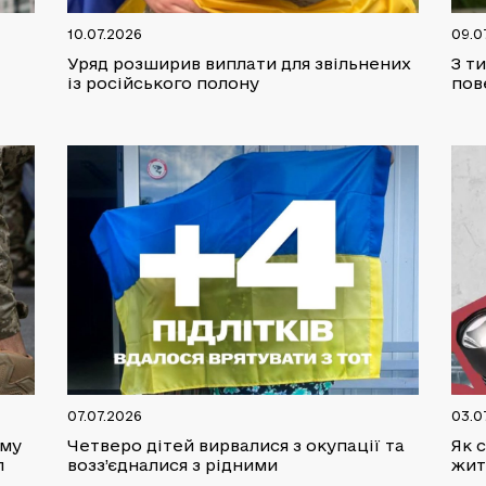
10.07.2026
09.0
Уряд розширив виплати для звільнених
З т
із російського полону
пов
07.07.2026
03.0
аму
Четверо дітей вирвалися з окупації та
Як 
л
возз’єдналися з рідними
жит