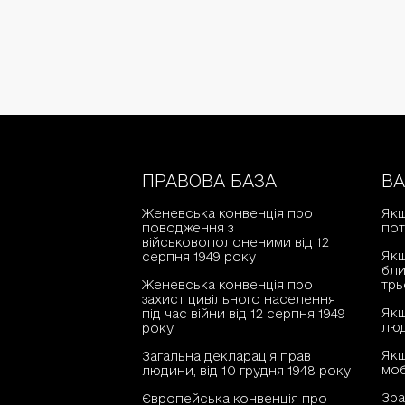
ПРАВОВА БАЗА
В
Женевська конвенція про
Якщ
поводження з
пот
військовополоненими від 12
Якщ
серпня 1949 року
бли
Женевська конвенція про
трь
захист цивільного населення
Якщ
під час війни від 12 серпня 1949
люд
року
Як
Загальна декларація прав
моб
людини, від 10 грудня 1948 року
Зра
Європейська конвенція про