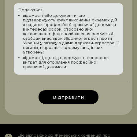
Додаються:
відомості або документи, що
підтверджують факт виконання окремих дій
з надання професійної правничої допомоги
в інтересах особи, стосовно якої
встановлено факт позбавлення особистої
свободи внаслідок збройної агресії проти
України у зв’язку з діями держави-агресора, її
органів, підрозділів, формувань, інших
утворень;
відомості, що підтверджують понесення
витрат для отримання професійної
правничої допомоги.
Відправити
Діє відповідно до Женевських конвенцій про