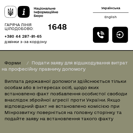
Українська
English
1648
ГАРЯЧА ЛІНІЯ
ЦІЛОДОБОВО:
+380 44 287-81-65
дзвінки з-за кордону
Форми
Подати заяву для відшкодування витрат
на професійну правничу допомогу
Виплата державної допомоги здійснюється тільки
особам або в інтересах осіб, щодо яких
встановлено факт позбавлення особистої свободи
внаслідок збройної агресії проти України. Якщо
відповідний факт не встановлено комісією при
Мінрозвитку поверніться на головну сторінку та
подайте заяву на встановлення такого факту