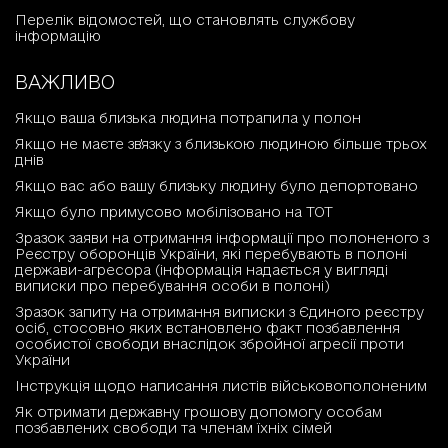
Перелік відомостей, що становлять службову
інформацію
ВАЖЛИВО
Якщо ваша близька людина потрапила у полон
Якщо не маєте зв'язку з близькою людиною більше трьох
днів
Якщо вас або вашу близьку людину було депортовано
Якщо було примусово мобілізовано на ТОТ
Зразок заяви на отримання інформації про полоненого з
Реєстру оборонців України, які перебувають в полоні
держави-агресора (інформація надається у вигляді
виписки про перебування особи в полоні)
Зразок запиту на отримання виписки з Єдиного реєстру
осіб, стосовно яких встановлено факт позбавлення
особистої свободи внаслідок збройної агресії проти
України
Інструкція щодо написання листів військовополоненим
Як отримати державну грошову допомогу особам
позбавлених свободи та членам їхніх сімей