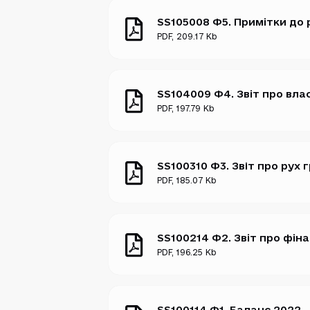
SS105008 Ф5. Примітки до р
PDF
, 209.17 Kb
SS104009 Ф4. Звіт про вла
PDF
, 197.79 Kb
SS100310 Ф3. Звiт про рух
PDF
, 185.07 Kb
SS100214 Ф2. Звіт про фіна
PDF
, 196.25 Kb
SS100114 Ф1. Баланс 2022