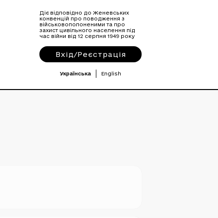
Діє відповідно до Женевських
конвенцій про поводження з
військовополоненими та про
захист цивільного населення під
час війни від 12 серпня 1949 року
Вхід/Реєстрація
Українська
English