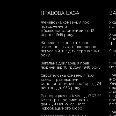
ПРАВОВА БАЗА
В
Женевська конвенція про
Якщ
поводження з
пот
військовополоненими від 12
Якщ
серпня 1949 року
бли
Женевська конвенція про
трь
захист цивільного населення
Якщ
під час війни від 12 серпня 1949
люд
року
Як
Загальна декларація прав
моб
людини, від 10 грудня 1948 року
Зра
Європейська конвенція про
інф
захист прав людини і
Реє
основоположних свобод від 04
пер
листопада 1950 року
агр
Розпорядження КМУ від 17.03.22
над
№ 228-р «Про виконання
про
функцій Національного
пол
інформаційного бюро»
Зра