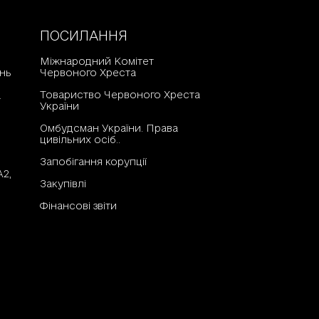
ПОСИЛАННЯ
Міжнародний Комітет
нь
Червоного Хреста
Товариство Червоного Хреста
а
України
Омбудсман України. Права
цивільних осіб..
Запобігання корупції
А2,
Закупівлі
Фінансові звіти