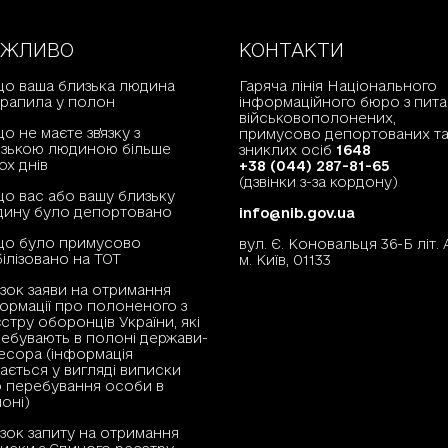
АЖЛИВО
КОНТАКТИ
о ваша близька людина
Гаряча лінія Національного
рапила у полон
інформаційного бюро з пита
військовополонених,
о не маєте зв'язку з
примусово депортованих т
зькою людиною більше
зниклих осіб
1648
ох днів
+38 (044) 287-81-65
(дзвінки з-за кордону)
о вас або вашу близьку
ину було депортовано
info@nib.gov.ua
що було примусово
вул. Є. Коновальця 36-Б літ. 
ілізовано на ТОТ
м. Київ, 01133
зок заяви на отримання
ормації про полоненого з
стру оборонців України, які
ебувають в полоні держави-
есора (інформація
ається у вигляді виписки
 перебування особи в
оні)
зок запиту на отримання