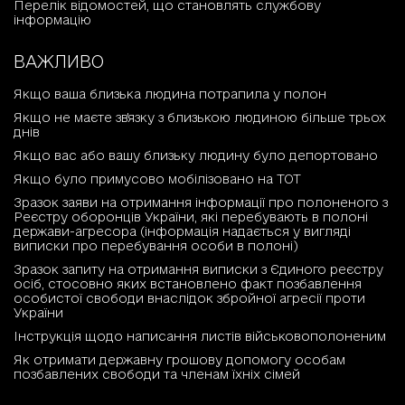
Перелік відомостей, що становлять службову
інформацію
ВАЖЛИВО
Якщо ваша близька людина потрапила у полон
Якщо не маєте зв'язку з близькою людиною більше трьох
днів
Якщо вас або вашу близьку людину було депортовано
Якщо було примусово мобілізовано на ТОТ
Зразок заяви на отримання інформації про полоненого з
Реєстру оборонців України, які перебувають в полоні
держави-агресора (інформація надається у вигляді
виписки про перебування особи в полоні)
Зразок запиту на отримання виписки з Єдиного реєстру
осіб, стосовно яких встановлено факт позбавлення
особистої свободи внаслідок збройної агресії проти
України
Інструкція щодо написання листів військовополоненим
Як отримати державну грошову допомогу особам
позбавлених свободи та членам їхніх сімей