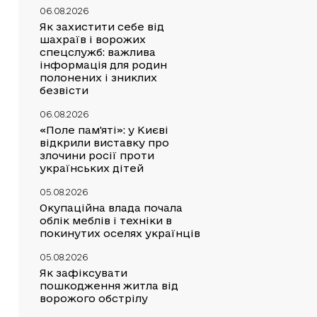
06.08.2026
Як захистити себе від
шахраїв і ворожих
спецслужб: важлива
інформація для родин
полонених і зниклих
безвісти
06.08.2026
«Поле пам'яті»: у Києві
відкрили виставку про
злочини росії проти
українських дітей
05.08.2026
Окупаційна влада почала
облік меблів і техніки в
покинутих оселях українців
05.08.2026
Як зафіксувати
пошкодження житла від
ворожого обстрілу