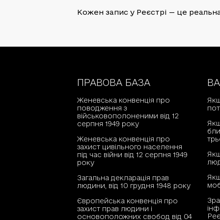
Кожен запис у Реєстрі — це реальна 
ПРАВОВА БАЗА
В
Женевська конвенція про
Якщ
поводження з
пот
військовополоненими від 12
Якщ
серпня 1949 року
бли
Женевська конвенція про
трь
захист цивільного населення
Якщ
під час війни від 12 серпня 1949
люд
року
Як
Загальна декларація прав
моб
людини, від 10 грудня 1948 року
Зра
Європейська конвенція про
інф
захист прав людини і
Реє
основоположних свобод від 04