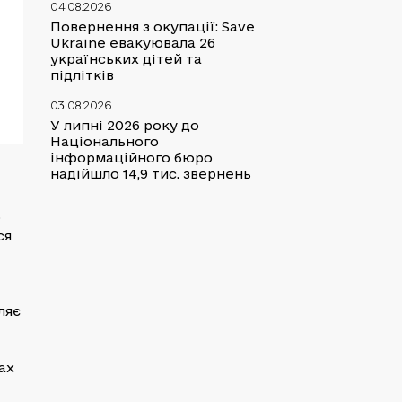
04.08.2026
Повернення з окупації: Save
Ukraine евакуювала 26
українських дітей та
підлітків
03.08.2026
У липні 2026 року до
Національного
інформаційного бюро
надійшло 14,9 тис. звернень
о
ся
ляє
ах