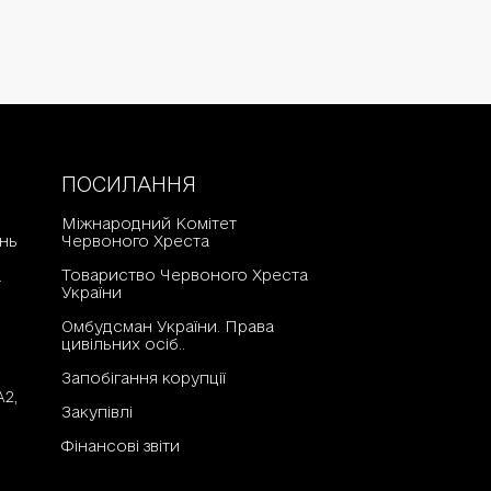
ПОСИЛАННЯ
Міжнародний Комітет
нь
Червоного Хреста
Товариство Червоного Хреста
а
України
Омбудсман України. Права
цивільних осіб..
Запобігання корупції
А2,
Закупівлі
Фінансові звіти