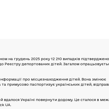
аном на грудень 2025 року 12 210 випадків підтверджен
до Реєстру депортованих дітей. Загалом опрацьовуєть
 інформації про місцезнаходження дітей. Вона змінює
 та примусово паспортизує українських дітей, відправ
ей вдалося Україні повернути додому. Це сталося в меж
ck UA.