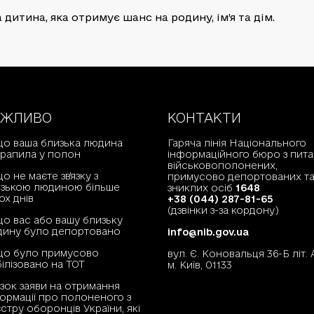
дитина, яка отримує шанс на родину, ім’я та дім.
АЖЛИВО
КОНТАКТИ
о ваша близька людина
Гаряча лінія Національного
рапила у полон
інформаційного бюро з пита
військовополонених,
о не маєте зв'язку з
примусово депортованих т
зькою людиною більше
зниклих осіб
1648
ох днів
+38 (044) 287-81-65
(дзвінки з-за кордону)
о вас або вашу близьку
ину було депортовано
info@nib.gov.ua
що було примусово
вул. Є. Коновальця 36-Б літ. 
ілізовано на ТОТ
м. Київ, 01133
зок заяви на отримання
ормації про полоненого з
стру оборонців України, які