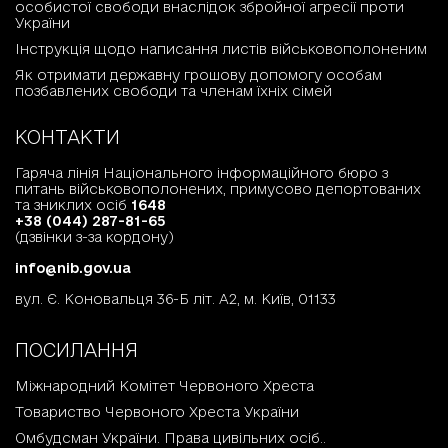
особистої свободи внаслідок збройної агресії проти
України
Інструкція щодо написання листів військовополоненим
Як отримати державну грошову допомогу особам
позбавлених свободи та членам їхніх сімей
КОНТАКТИ
Гаряча лінія Національного інформаційного бюро з
питань військовополонених, примусово депортованих
та зниклих осіб
1648
+38 (044) 287-81-65
(дзвінки з-за кордону)
info@nib.gov.ua
вул. Є. Коновальця 36-Б літ. А2, м. Київ, 01133
ПОСИЛАННЯ
Міжнародний Комітет Червоного Хреста
Товариство Червоного Хреста України
Омбудсман України. Права цивільних осіб..