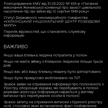
Розпорядження КМУ від 31.05.2022 № 434-р «Питання
виконання Женевської конвенції про захист цивільного
населення під час війни від 12 серпня 1949 року»
Статут Державного некомерційного товариства
«УКРАЇНСЬКИЙ НАЦІОНАЛЬНИЙ ЦЕНТР РОЗБУДОВИ
МИРУ»
Перелік відомостей, що становлять службову
інформацію
ВАЖЛИВО
Якщо ваша близька людина потрапила у полон
Якщо не маєте зв'язку з близькою людиною більше трьох
днів
Якщо вас або вашу близьку людину було депортовано
Якщо було примусово мобілізовано на ТОТ
Зразок заяви на отримання інформації про полоненого з
Реєстру оборонців України, які перебувають в полоні
держави-агресора (інформація надається у вигляді
виписки про перебування особи в полоні)
Зразок запиту на отримання виписки з Єдиного реєстру
осіб, стосовно яких встановлено факт позбавлення