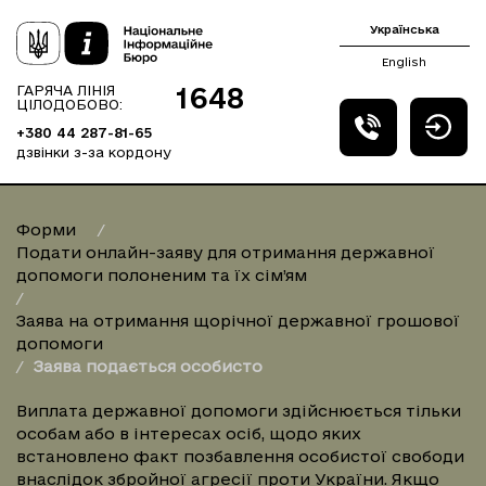
Українська
English
1648
ГАРЯЧА ЛІНІЯ
ЦІЛОДОБОВО:
+380 44 287-81-65
дзвінки з-за кордону
Форми
Подати онлайн-заяву для отримання державної
допомоги полоненим та їх сім’ям
Заява на отримання щорічної державної грошової
допомоги
Заява подається особисто
Виплата державної допомоги здійснюється тільки
особам або в інтересах осіб, щодо яких
встановлено факт позбавлення особистої свободи
внаслідок збройної агресії проти України. Якщо